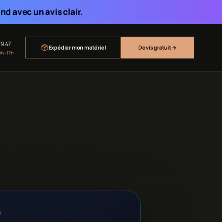
d avec un avis clair.
79 47
Expédier mon matériel
Devis gratuit
→
0h–17h
G