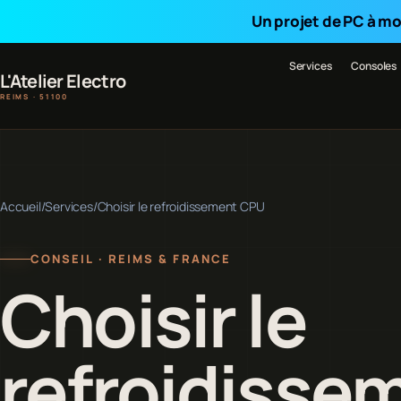
Un projet de PC à mo
Services
Consoles
L'Atelier Electro
REIMS · 51100
Accueil
/
Services
/
Choisir le refroidissement CPU
CONSEIL · REIMS & FRANCE
Choisir le
refroidisse