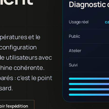
Diagnostic 
Usage réel
ca
pératures et le
Public
 configuration
Atelier
de utilisateurs avec
Suivi
hine cohérente.
arés : c'est le point
sard.
oir l'expédition