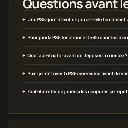
Questions avant l
Une PS5 qui s'éteint en jeu a-t-elle forcément
Pourquoi la PS5 fonctionne-t-elle dans les me
Que faut-il noter avant de déposer la console ?
Puis-je nettoyer la PS5 moi-même avant de ven
Faut-il arrêter de jouer si les coupures se répè