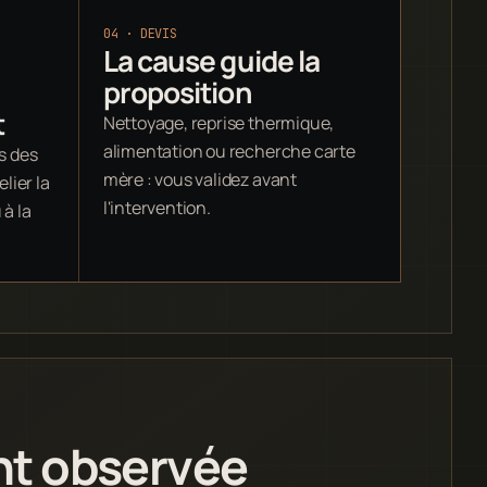
04 · DEVIS
La cause guide la
proposition
t
Nettoyage, reprise thermique,
alimentation ou recherche carte
s des
mère : vous validez avant
lier la
l'intervention.
à la
nt observée