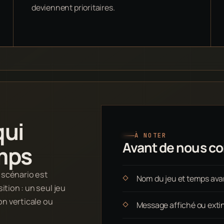
deviennent prioritaires.
qui
À NOTER
Avant de nous con
mps
e scénario est
Nom du jeu et temps ava
tion : un seul jeu
on verticale ou
Message affiché ou exti