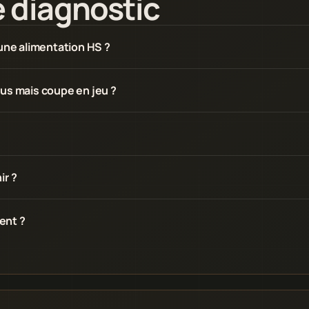
e diagnostic
 une alimentation HS ?
nus mais coupe en jeu ?
ir ?
tent ?