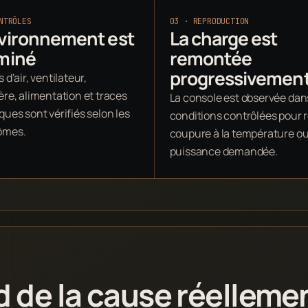
NTRÔLES
03 · REPRODUCTION
nvironnement est
La charge est
miné
remontée
progressivemen
 d'air, ventilateur,
ère, alimentation et traces
La console est observée dan
ues sont vérifiés selon les
conditions contrôlées pour re
ômes.
coupure à la température ou 
puissance demandée.
d de la cause réelleme