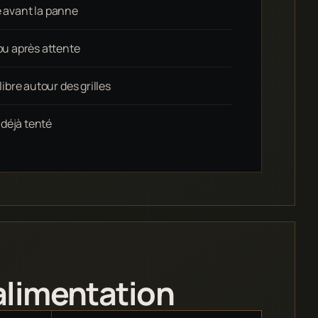
e avant la panne
u après attente
bre autour des grilles
 déjà tenté
alimentation