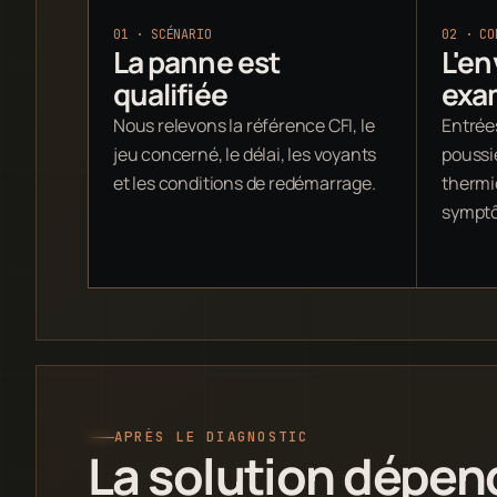
01 · SCÉNARIO
02 · CO
La panne est
L'e
qualifiée
exa
Nous relevons la référence CFI, le
Entrées
jeu concerné, le délai, les voyants
poussi
et les conditions de redémarrage.
thermiq
sympt
APRÈS LE DIAGNOSTIC
La solution dépen