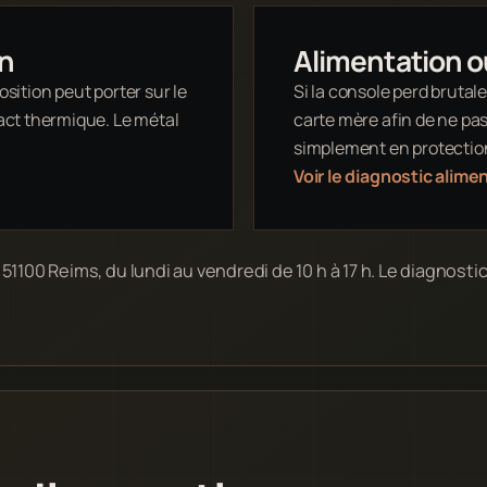
en
Alimentation o
osition peut porter sur le
Si la console perd brutal
tact thermique. Le métal
carte mère afin de ne pa
simplement en protectio
Voir le diagnostic alim
100 Reims, du lundi au vendredi de 10 h à 17 h. Le diagnostic 