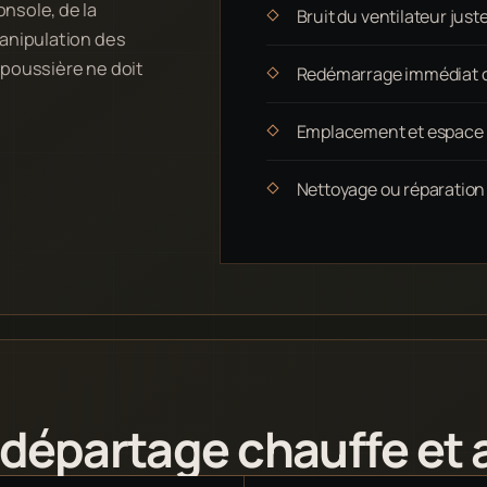
nsole, de la
Bruit du ventilateur just
manipulation des
 poussière ne doit
Redémarrage immédiat o
Emplacement et espace li
Nettoyage ou réparation
 départage chauffe et 