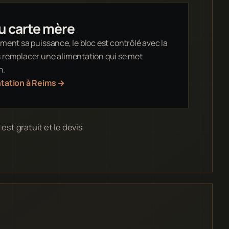
u carte mère
ement sa puissance, le bloc est contrôlé avec la
s remplacer une alimentation qui se met
n.
entation à Reims
→
est gratuit et le devis