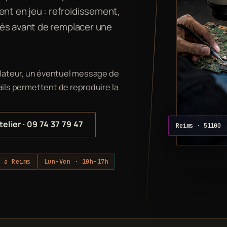
t en jeu : refroidissement,
gés avant de remplacer une
ntilateur, un éventuel message de
ils permettent de reproduire la
PANNE IN
telier · 09 74 37 79 47
Reims · 51100
Le contexte 
r à Reims
Lun–Ven · 10h–17h