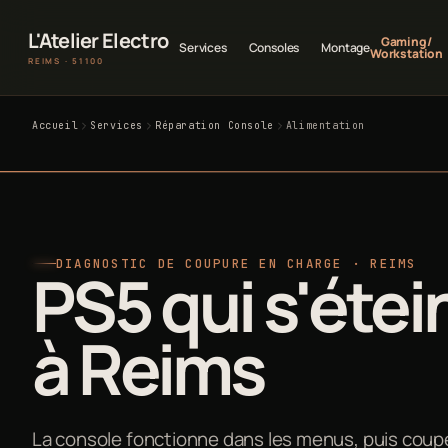
L'Atelier Electro
Gaming /
Services
Consoles
Montage
Workstation
REIMS · 51100
Accueil
Services
Réparation Console
Alimentation
DIAGNOSTIC DE COUPURE EN CHARGE · REIMS
PS5 qui s'étei
à Reims
La console fonctionne dans les menus, puis coup