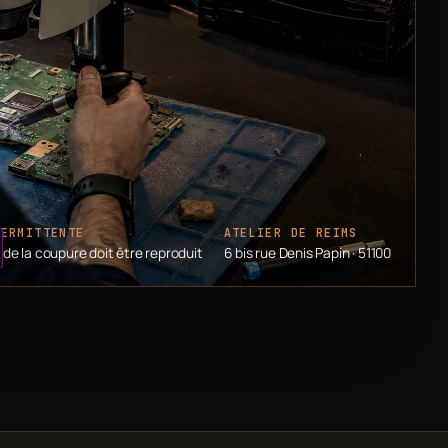
TERMITTENTE
ATELIER DE REIMS
de la coupure doit être reproduit
6 bis rue Denis Papin · 51100