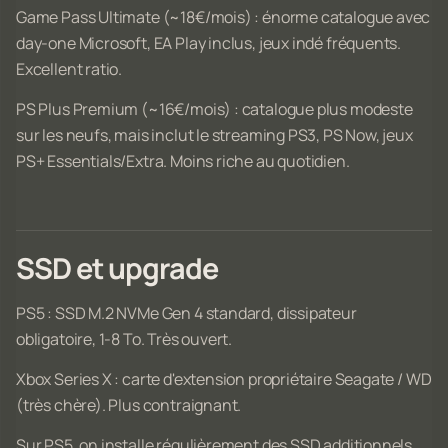
Game Pass Ultimate (~18€/mois) : énorme catalogue avec
day-one Microsoft, EA Play inclus, jeux indé fréquents.
Excellent ratio.
PS Plus Premium (~16€/mois) : catalogue plus modeste
sur les neufs, mais inclut le streaming PS3, PS Now, jeux
PS+ Essentials/Extra. Moins riche au quotidien.
SSD et upgrade
PS5 : SSD M.2 NVMe Gen 4 standard, dissipateur
obligatoire, 1-8 To. Très ouvert.
Xbox Series X : carte d'extension propriétaire Seagate / WD
(très chère). Plus contraignant.
Sur PS5, on installe régulièrement des SSD additionnels,