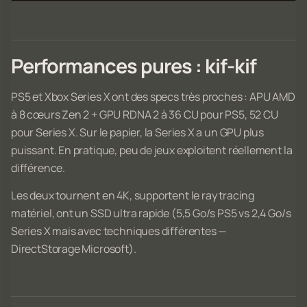
Performances pures : kif-kif
PS5 et Xbox Series X ont des specs très proches : APU AMD
à 8 cœurs Zen 2 + GPU RDNA 2 à 36 CU pour PS5, 52 CU
pour Series X. Sur le papier, la Series X a un GPU plus
puissant. En pratique, peu de jeux exploitent réellement la
différence.
Les deux tournent en 4K, supportent le ray tracing
matériel, ont un SSD ultra rapide (5,5 Go/s PS5 vs 2,4 Go/s
Series X mais avec techniques différentes —
DirectStorage Microsoft).