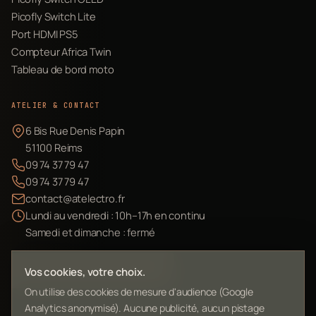
Picofly Switch Lite
Port HDMI PS5
Compteur Africa Twin
Tableau de bord moto
ATELIER & CONTACT
6 Bis Rue Denis Papin
51100 Reims
09 74 37 79 47
09 74 37 79 47
contact@atelectro.fr
Lundi au vendredi : 10h–17h en continu
Samedi et dimanche : fermé
Envoyer mon matériel
Vos cookies, votre choix.
On utilise des cookies de mesure d'audience (Google
Analytics anonymisé). Aucune publicité, aucun pistage