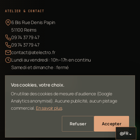
ATELIER & CONTACT
6 Bis Rue Denis Papin
51100 Reims
09 74 37 79 47
09 74 37 79 47
contact@atelectro.fr
Lundi au vendredi : 10h–17h en continu
Samedi et dimanche : fermé
Envoyer mon matériel
Vos cookies, votre choix.
On utilise des cookies de mesure d'audience (Google
Analytics anonymisé). Aucune publicité, aucun pistage
commercial.
En savoir plus
.
©
2026
L'Atelier Electro Reims — SIRET 10261022700013
Refuser
Accepter
Mentions légales
Confidentialité
Contact
Plan du site
◎
FR
⌄