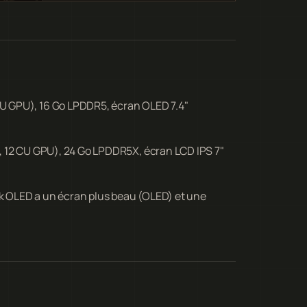
U GPU), 16 Go LPDDR5, écran OLED 7.4"
, 12 CU GPU), 24 Go LPDDR5X, écran LCD IPS 7"
ck OLED a un écran plus beau (OLED) et une