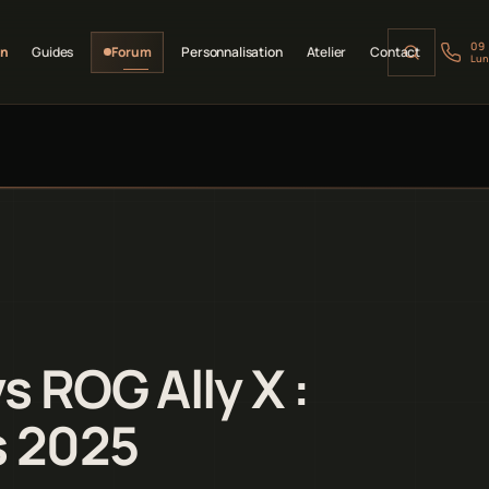
09
on
Guides
Forum
Personnalisation
Atelier
Contact
Lun
 ROG Ally X :
s 2025