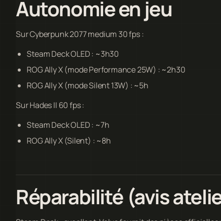
Autonomie en jeu
Sur Cyberpunk 2077 medium 30 fps :
Steam Deck OLED : ~3h30
ROG Ally X (mode Performance 25W) : ~2h30
ROG Ally X (mode Silent 13W) : ~5h
Sur Hades II 60 fps :
Steam Deck OLED : ~7h
ROG Ally X (Silent) : ~8h
Réparabilité (avis atelie