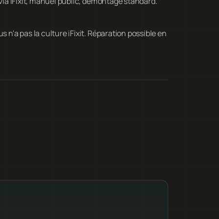
 via iFixit, manuel public, démontage standard.
.
 n'a pas la culture iFixit. Réparation possible en