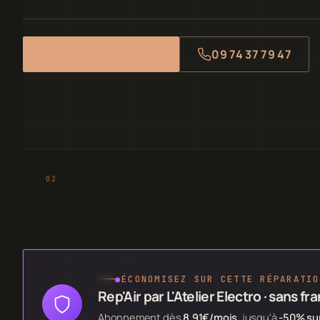
Demander un devis
09 74 37 79 47
●
ÉCONOMISEZ SUR CETTE RÉPARATIO
Rep'Air par L'Atelier Electro · sans fr
Abonnement dès
8,91€/mois
, jusqu'à
-50% sur