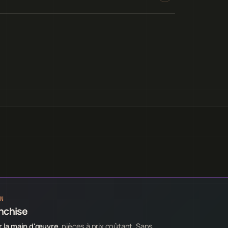
N
anchise
 la main d'œuvre
, pièces à prix coûtant. Sans