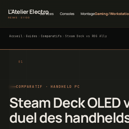
L'Atelier Electro
Services
Consoles
Montage
Gaming / Workstati
REIMS · 51100
Accueil
Guides
Comparatifs
Steam Deck vs ROG Ally
COMPARATIF · HANDHELD PC
Steam Deck OLED vs
duel des handheld