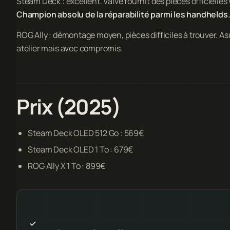
Steam Deck : excellent. Valve fournit des pièces officielles
Champion absolu de la réparabilité parmi les handhelds
ROG Ally : démontage moyen, pièces difficiles à trouver. Asus
atelier mais avec compromis.
Prix (2025)
Steam Deck OLED 512 Go : 569€
Steam Deck OLED 1 To : 679€
ROG Ally X 1 To : 899€