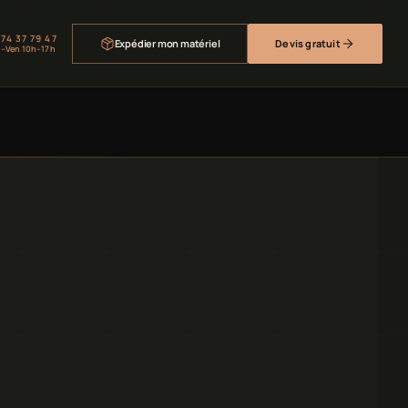
 74 37 79 47
Expédier mon matériel
Devis gratuit
–Ven 10h–17h