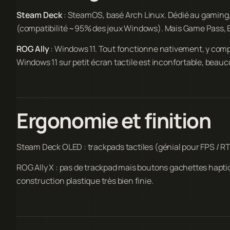
Steam Deck
: SteamOS, basé Arch Linux. Dédié au gaming,
(compatibilité ~95% des jeux Windows). Mais Game Pass, E
ROG Ally
: Windows 11. Tout fonctionne nativement, y compr
Windows 11 sur petit écran tactile est inconfortable, beauc
Ergonomie et finition
Steam Deck OLED : trackpads tactiles (génial pour FPS / RTS
ROG Ally X : pas de trackpad mais boutons gachettes haptiq
construction plastique très bien finie.