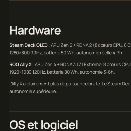
Hardware
Steam Deck OLED
: APU Zen 2 + RDNA 2 (8 cœurs CPU, 8 C
1280×800 90Hz, batterie 50 Wh, autonomie réelle 4-7h.
ROG Ally X
: APU Zen 4 + RDNA 3 (Z1 Extreme, 8 cœurs CPU
1920×1080 120Hz, batterie 80 Wh, autonomie 3-6h.
L'Ally X a clairement plus de puissance brute. Le Steam De
autonomie supérieure.
OS et logiciel