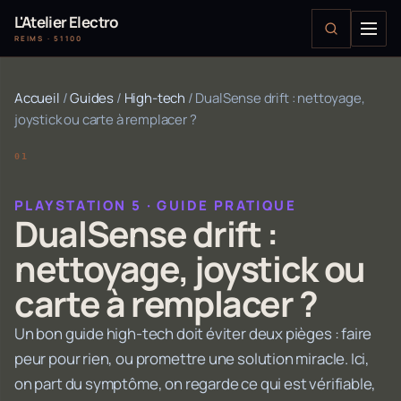
L'Atelier Electro
REIMS · 51100
Accueil
/
Guides
/
High-tech
/
DualSense drift : nettoyage,
joystick ou carte à remplacer ?
PLAYSTATION 5 · GUIDE PRATIQUE
DualSense drift :
nettoyage, joystick ou
carte à remplacer ?
Un bon guide high-tech doit éviter deux pièges : faire
peur pour rien, ou promettre une solution miracle. Ici,
on part du symptôme, on regarde ce qui est vérifiable,