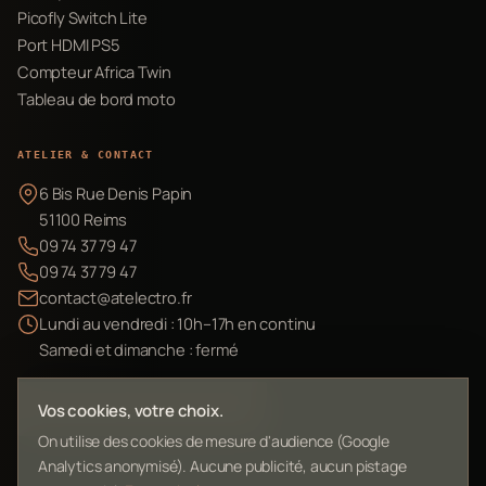
Picofly Switch Lite
Port HDMI PS5
Compteur Africa Twin
Tableau de bord moto
ATELIER & CONTACT
6 Bis Rue Denis Papin
51100 Reims
09 74 37 79 47
09 74 37 79 47
contact@atelectro.fr
Lundi au vendredi : 10h–17h en continu
Samedi et dimanche : fermé
Envoyer mon matériel
Vos cookies, votre choix.
On utilise des cookies de mesure d'audience (Google
Analytics anonymisé). Aucune publicité, aucun pistage