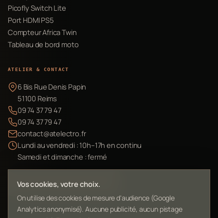
Picofly Switch Lite
Port HDMI PS5
Compteur Africa Twin
Tableau de bord moto
ATELIER & CONTACT
6 Bis Rue Denis Papin
51100 Reims
09 74 37 79 47
09 74 37 79 47
contact@atelectro.fr
Lundi au vendredi : 10h–17h en continu
Samedi et dimanche : fermé
Envoyer mon matériel
Vos cookies, votre choix.
On utilise des cookies de mesure d'audience (Google
Analytics anonymisé). Aucune publicité, aucun pistage