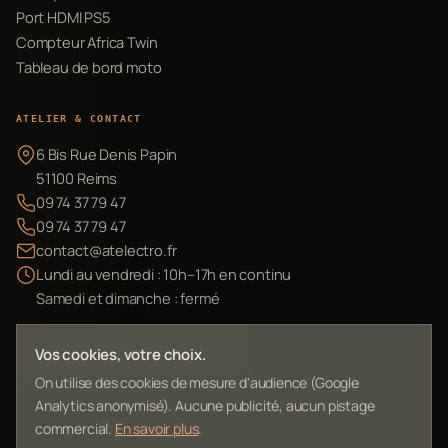
Port HDMI PS5
Compteur Africa Twin
Tableau de bord moto
ATELIER & CONTACT
6 Bis Rue Denis Papin
51100 Reims
09 74 37 79 47
09 74 37 79 47
contact@atelectro.fr
Lundi au vendredi : 10h–17h en continu
Samedi et dimanche : fermé
Envoyer mon matériel
Vos cookies, votre choix.
On utilise des cookies de mesure d'audience (Google
Analytics anonymisé). Aucune publicité, aucun pistage
commercial.
En savoir plus
.