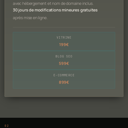
avec hébergement et nom de domaine inclus.
30 jours de modifications mineures gratuites
après mise en ligne.
VITRINE
199€
BLOG SEO
599€
E-COMMERCE
899€