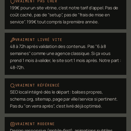
VRAIMENT PAS CHER
199€ pour un site vitrine, c'est notre tarif d'appel. Pas de
coût caché, pas de "setup", pas de "frais de mise en
service". 199€ tout compris la première année.
VRAIMENT LIVRÉ VITE
48 à 72h après validation des contenus. Pas "6 à 8
semaines" comme une agence classique. Si ça vous
prend 1 mois à valider, le site sort 1 mois après. Notre part :
48-72h.
VRAIMENT RÉFÉRENCÉ
SEO local intégré dès le départ : balises propres,
schema.org, sitemap, page par ville/service si pertinent.
Pas du "on verra après", c'est livré déjà optimisé.
VRAIMENT MODERNE
Design responsive (mobile-first), animations subtiles,