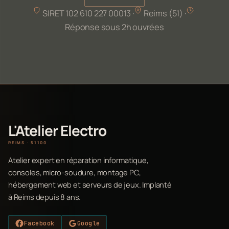
SIRET 102 610 227 00013 ·
Reims (51) ·
Réponse sous 2h ouvrées
L'Atelier Electro
REIMS · 51100
Atelier expert en réparation informatique,
consoles, micro-soudure, montage PC,
hébergement web et serveurs de jeux. Implanté
à Reims depuis 8 ans.
Facebook
Google