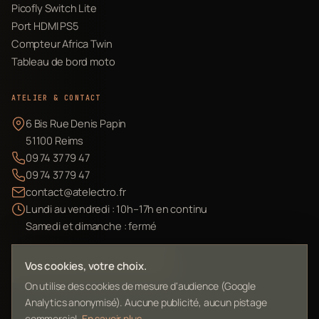
Picofly Switch Lite
Port HDMI PS5
Compteur Africa Twin
Tableau de bord moto
ATELIER & CONTACT
6 Bis Rue Denis Papin
51100 Reims
09 74 37 79 47
09 74 37 79 47
contact@atelectro.fr
Lundi au vendredi : 10h–17h en continu
Samedi et dimanche : fermé
Envoyer mon matériel
Vos cookies, votre choix.
On utilise des cookies de mesure d'audience (Google
Analytics anonymisé). Aucune publicité, aucun pistage
commercial.
En savoir plus
.