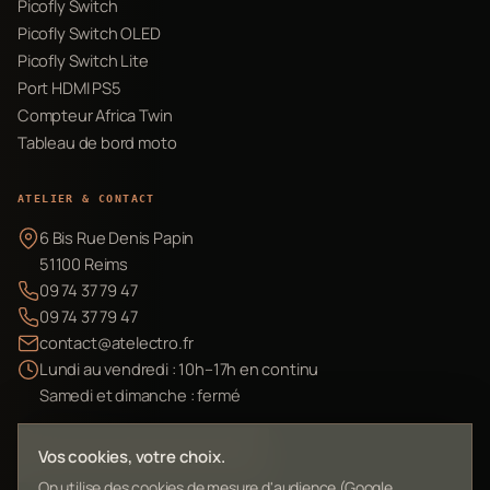
Picofly Switch
Picofly Switch OLED
Picofly Switch Lite
Port HDMI PS5
Compteur Africa Twin
Tableau de bord moto
ATELIER & CONTACT
6 Bis Rue Denis Papin
51100 Reims
09 74 37 79 47
09 74 37 79 47
contact@atelectro.fr
Lundi au vendredi : 10h–17h en continu
Samedi et dimanche : fermé
Envoyer mon matériel
Vos cookies, votre choix.
On utilise des cookies de mesure d'audience (Google