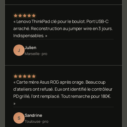
« Lenovo ThinkPad clé pour le boulot. Port USB-C
arraché. Reconstruction au jumper wire en 3 jours.
Indispensables. »
Julien
J
Marseille · pro
« Carte mère Asus ROG après orage. Beaucoup
d'ateliers ont refusé. Eux ont identifié le contrôleur
PD grillé, l'ont remplacé. Tout remarche pour 180€.
»
Sandrine
S
Toulouse · pro