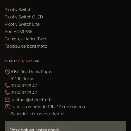
Picofly Switch
Picofly Switch OLED
Picofly Switch Lite
Port HDMI PS5
Compteur Africa Twin
Tableau de bord moto
ATELIER & CONTACT
6 Bis Rue Denis Papin
51100 Reims
09 74 37 79 47
09 74 37 79 47
contact@atelectro.fr
Lundi au vendredi : 10h–17h en continu
Samedi et dimanche : fermé
Envoyer mon matériel
Vos cookies, votre choix.