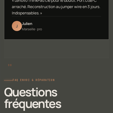
« Lenovo ThinkPad clé pour le boulot. Port USB-C
arraché. Reconstruction au jumper wire en 3 jours.
Indispensables. »
Julien
J
Marseille · pro
FAQ ENVOI & RÉPARATION
Questions
fréquentes