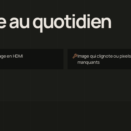
e au quotidien
age en HDMI
Image qui clignote ou pixels
manquants