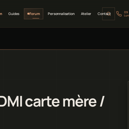
09
on
Guides
Forum
Personnalisation
Atelier
Contact
Lun
DMI carte mère /