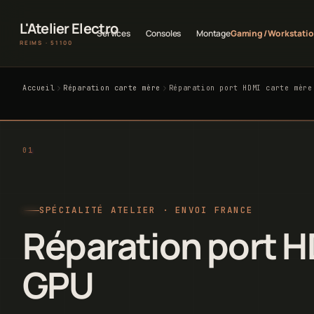
L'Atelier Electro
Services
Consoles
Montage
Gaming / Workstati
REIMS · 51100
Accueil
Réparation carte mère
Réparation port HDMI carte mère
SPÉCIALITÉ ATELIER · ENVOI FRANCE
Réparation port H
GPU