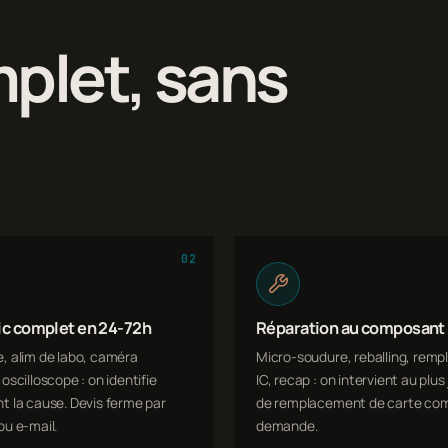
plet, sans
02
ic complet en 24-72h
Réparation au composant
, alim de labo, caméra
Micro-soudure, reballing, rem
oscilloscope : on identifie
IC, recap : on intervient au plus
t la cause. Devis ferme par
de remplacement de carte com
ou e-mail.
demande.