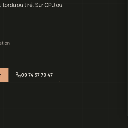
 tordu ou tiré. Sur GPU ou
ration
r
09 74 37 79 47