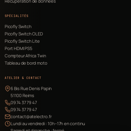
Récupération de données
SPÉCIALITÉS
Picofly Switch
Picofly Switch OLED
Picofly Switch Lite
Port HDMI PS5
Compteur Africa Twin
Tableau de bord moto
ATELIER & CONTACT
6 Bis Rue Denis Papin
51100 Reims
09 74 37 79 47
09 74 37 79 47
contact@atelectro.fr
Lundi au vendredi : 10h–17h en continu
Samedi et dimanche : fermé