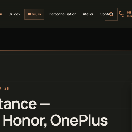
09
on
Guides
Forum
Personnalisation
Atelier
Contact
Lun
S 2H
stance —
 Honor, OnePlus