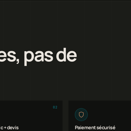
es, pas de
02
c + devis
Paiement sécurisé