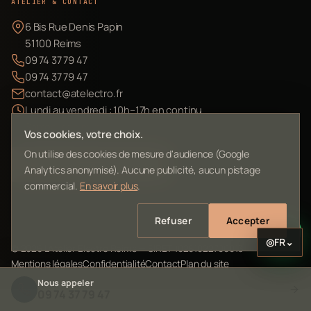
ATELIER & CONTACT
6 Bis Rue Denis Papin
51100 Reims
09 74 37 79 47
09 74 37 79 47
contact@atelectro.fr
Lundi au vendredi : 10h–17h en continu
Samedi et dimanche : fermé
Vos cookies, votre choix.
On utilise des cookies de mesure d'audience (Google
Envoyer mon matériel
Analytics anonymisé). Aucune publicité, aucun pistage
commercial.
En savoir plus
.
Refuser
Accepter
◎
FR
⌄
©
2026
L'Atelier Electro Reims — SIRET 10261022700013
Mentions légales
Confidentialité
Contact
Plan du site
Nous appeler
09 74 37 79 47