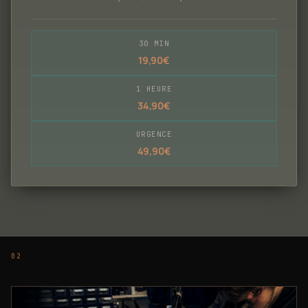
30 MIN
19,90€
1 HEURE
34,90€
URGENCE
49,90€