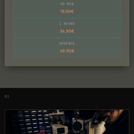
30 MIN
19,90€
1 HEURE
34,90€
URGENCE
49,90€