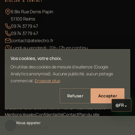
ATELIER & CONTACT
6 Bis Rue Denis Papin
51100 Reims
09 74 37 79 47
09 74 37 79 47
contact@atelectro.fr
Lundi au vendredi : 10h–17h en continu
Samedi et dimanche : fermé
Vos cookies, votre choix.
On utilise des cookies de mesure d'audience (Google
Envoyer mon matériel
Analytics anonymisé). Aucune publicité, aucun pistage
commercial.
En savoir plus
.
Refuser
Accepter
◎
FR
⌄
©
2026
L'Atelier Electro Reims — SIRET 10261022700013
Mentions légales
Confidentialité
Contact
Plan du site
Nous appeler
09 74 37 79 47