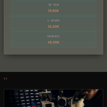
30 MIN
19,90€
1 HEURE
34,90€
URGENCE
49,90€