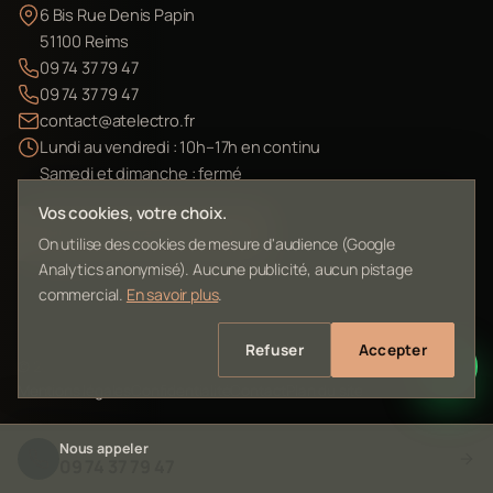
6 Bis Rue Denis Papin
51100 Reims
09 74 37 79 47
09 74 37 79 47
contact@atelectro.fr
Lundi au vendredi : 10h–17h en continu
Samedi et dimanche : fermé
Vos cookies, votre choix.
Envoyer mon matériel
On utilise des cookies de mesure d'audience (Google
Analytics anonymisé). Aucune publicité, aucun pistage
commercial.
En savoir plus
.
Refuser
Accepter
©
2026
L'Atelier Electro Reims — SIRET 10261022700013
Mentions légales
Confidentialité
Contact
Plan du site
Nous appeler
09 74 37 79 47