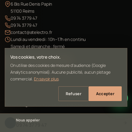
6 Bis Rue Denis Papin
51100 Reims
09 74 37 79 47
09 74 37 79 47
contact@atelectro.fr
Lundi au vendredi : 10h–17h en continu
Samedi et dimanche : fermé
Vos cookies, votre choix.
Envoyer mon matériel
On utilise des cookies de mesure d'audience (Google
Analytics anonymisé). Aucune publicité, aucun pistage
commercial.
En savoir plus
.
Refuser
Accepter
©
2026
L'Atelier Electro Reims — SIRET 10261022700013
Mentions légales
Confidentialité
Contact
Plan du site
Nous appeler
09 74 37 79 47