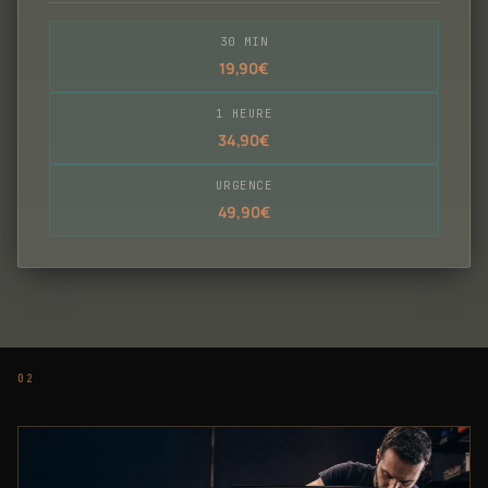
30 MIN
19,90€
1 HEURE
34,90€
URGENCE
49,90€