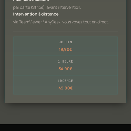
par carte (Stripe), avant intervention.
Intervention à distance
via TeamViewer / AnyDesk, vous voyez tout en direct.
30 MIN
19,90€
1 HEURE
34,90€
URGENCE
49,90€