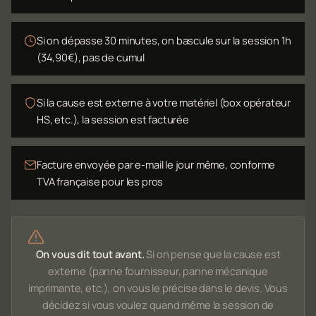
Si on dépasse 30 minutes, on bascule sur la session 1h
(34,90€), pas de cumul
Si la cause est externe à votre matériel (box opérateur
HS, etc.), la session est facturée
Facture envoyée par e-mail le jour même, conforme
TVA française pour les pros
On vous dit tout avant.
Si on pense que la cause est
externe (panne fournisseur, panne mécanique
imprimante, etc.), on vous le précise dans le devis. Vous
décidez si vous voulez quand même la session de