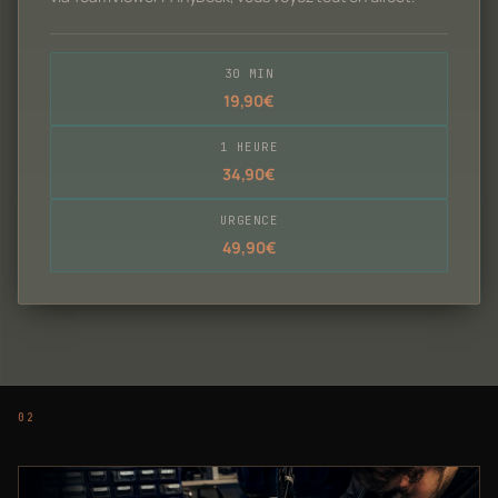
30 MIN
19,90€
1 HEURE
34,90€
URGENCE
49,90€