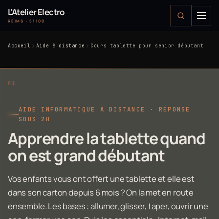
L'Atelier Electro
REIMS · 51100
Accueil
Aide à distance
Cours tablette pour senior débutant
AIDE INFORMATIQUE À DISTANCE · RÉPONSE
SOUS 2H
Apprendre la tablette quand
on est grand débutant
Vos enfants vous ont offert une tablette et elle est
dans son carton depuis 6 mois ? On la met en route
ensemble. Les bases : allumer, glisser, taper, ouvrir une