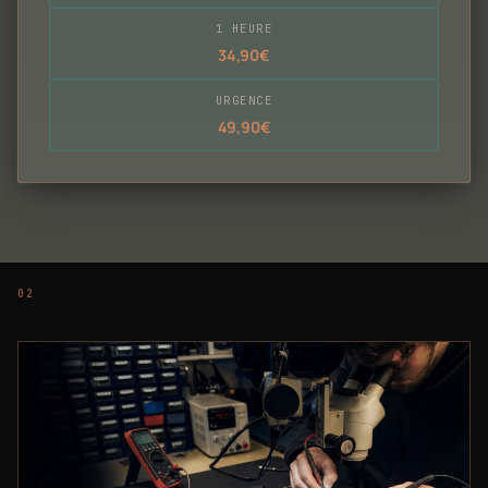
1 HEURE
34,90€
URGENCE
49,90€