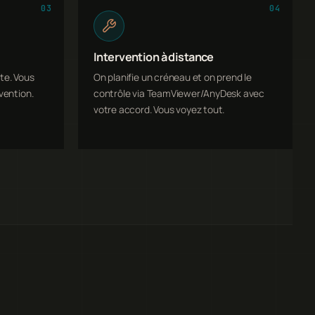
03
04
Intervention à distance
te. Vous
On planifie un créneau et on prend le
vention.
contrôle via TeamViewer/AnyDesk avec
votre accord. Vous voyez tout.