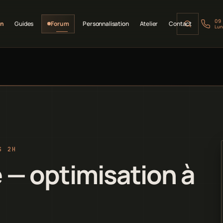
09
on
Guides
Forum
Personnalisation
Atelier
Contact
Lun
S 2H
— optimisation à