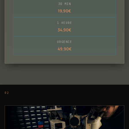
30 MIN
19,90€
1 HEURE
34,90€
URGENCE
49,90€