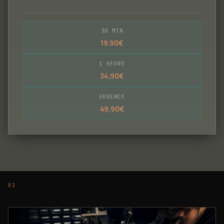
30 MIN
19,90€
1 HEURE
34,90€
URGENCE
49,90€