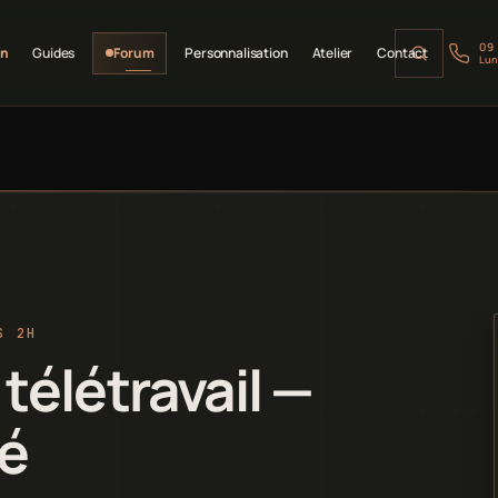
09
on
Guides
Forum
Personnalisation
Atelier
Contact
Lun
S 2H
télétravail —
té