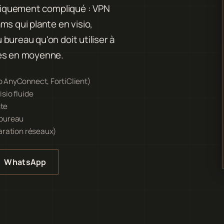
hniquement compliqué : VPN
ms qui plante en visio,
bureau qu'on doit utiliser à
tes en moyenne.
 AnyConnect, FortiClient)
sio fluide
nte
 bureau
aration réseaux)
WhatsApp