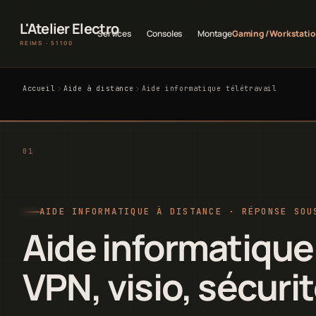
L'Atelier Electro
Services
Consoles
Montage
Gaming / Workstati
REIMS · 51100
Accueil
Aide à distance
Aide informatique télétravail
AIDE INFORMATIQUE À DISTANCE · RÉPONSE SOU
Aide informatique 
VPN, visio, sécuri