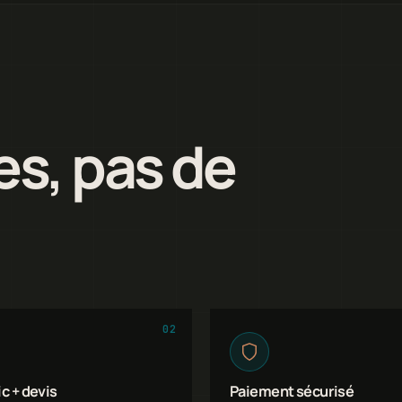
es, pas de
02
c + devis
Paiement sécurisé