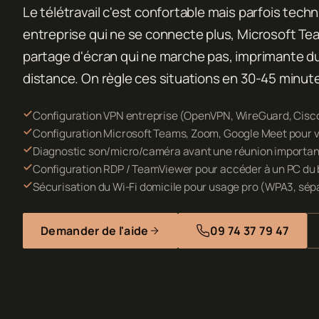
Le télétravail c'est confortable mais parfois tec
entreprise qui ne se connecte plus, Microsoft Tea
partage d'écran qui ne marche pas, imprimante du 
distance. On règle ces situations en 30-45 minu
Configuration VPN entreprise (OpenVPN, WireGuard, Cisco
Configuration Microsoft Teams, Zoom, Google Meet pour vi
Diagnostic son/micro/caméra avant une réunion importa
Configuration RDP / TeamViewer pour accéder à un PC du
Sécurisation du Wi-Fi domicile pour usage pro (WPA3, sép
Demander de l'aide
09 74 37 79 47