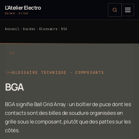
L'Atelier Electro
REIMS · 51100
Accueil
Guides
Glossaire
BGA
GLOSSAIRE TECHNIQUE · COMPOSANTS
BGA
BGA signifie Ball Grid Array : un boîtier de puce dont les
contacts sont des billes de soudure organisées en
grille sous le composant, plutôt que des pattes sur les
côtés.