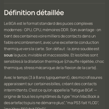
Définition détaillée
Le BGA est le format standard des puces complexes
modernes : GPU, CPU, mémoires DDR. Son avantage : on
tient des centaines voire milliers de contacts dans un
faible encombrement, avec une excellente conduction
thermique vers la carte. Son défaut : la zone soudée est
sous
la puce, invisible et inaccessible. Et les billes sont
sensibles à la dilatation thermique (chauffe répétée, choc
thermique, stress mécanique de la flexion de la carte).
Avec le temps (3 à 8 ans typiquement), des microfissures
apparaissent sur certaines billes, créant des contacts
intermittents. C'est ce qu'on appelle la "fatigue BGA" —
origine de tous les symptômes du type "mon MacBook a
des artefacts puis ne démarre plus", "ma PS3 fait YLOD",