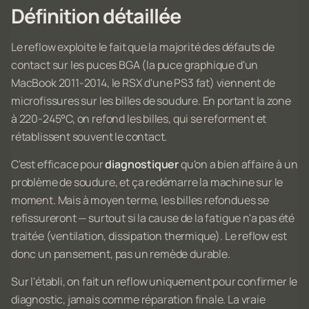
Définition détaillée
Le reflow exploite le fait que la majorité des défauts de
contact sur les puces BGA (la puce graphique d'un
MacBook 2011-2014, le RSX d'une PS3 fat) viennent de
microfissures sur les billes de soudure. En portant la zone
à 220-245°C, on refond les billes, qui se reforment et
rétablissent souvent le contact.
C'est efficace pour
diagnostiquer
qu'on a bien affaire à un
problème de soudure, et ça redémarre la machine sur le
moment. Mais à moyen terme, les billes refondues se
refissureront — surtout si la cause de la fatigue n'a pas été
traitée (ventilation, dissipation thermique). Le reflow est
donc un pansement, pas un remède durable.
Sur l'établi, on fait un reflow uniquement pour
confirmer le
diagnostic
, jamais comme réparation finale. La vraie