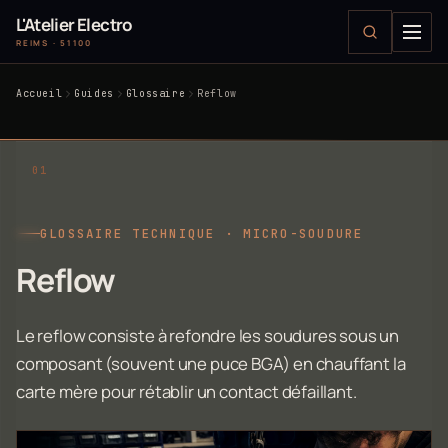
L'Atelier Electro
REIMS · 51100
Accueil
Guides
Glossaire
Reflow
GLOSSAIRE TECHNIQUE · MICRO-SOUDURE
Reflow
Le reflow consiste à refondre les soudures sous un
composant (souvent une puce BGA) en chauffant la
carte mère pour rétablir un contact défaillant.