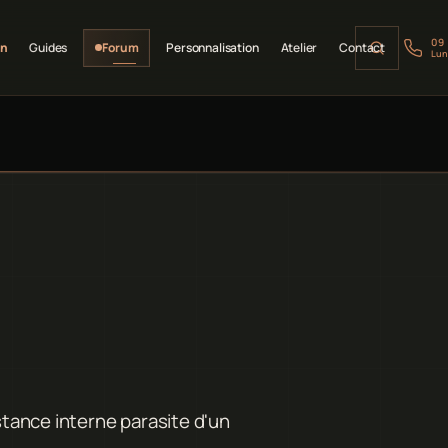
09
on
Guides
Forum
Personnalisation
Atelier
Contact
Lun
istance interne parasite d'un