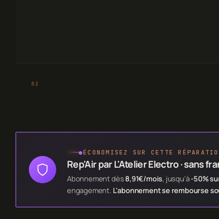
●
ÉCONOMISEZ SUR CETTE RÉPARATIO
Rep'Air par L'Atelier Electro · sans fr
Abonnement dès
8,91€/mois
, jusqu'à
-50% sur
engagement.
L'abonnement se rembourse souv