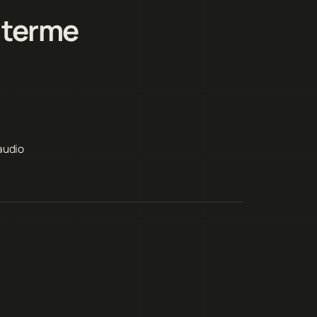
 terme
audio