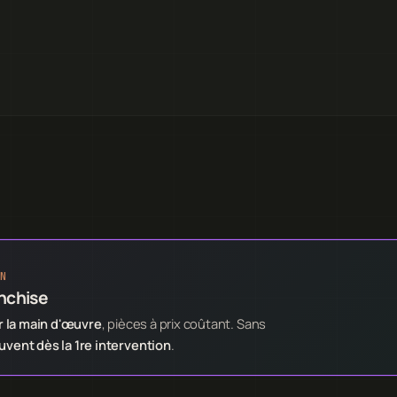
N
anchise
 la main d'œuvre
, pièces à prix coûtant. Sans
ent dès la 1re intervention
.