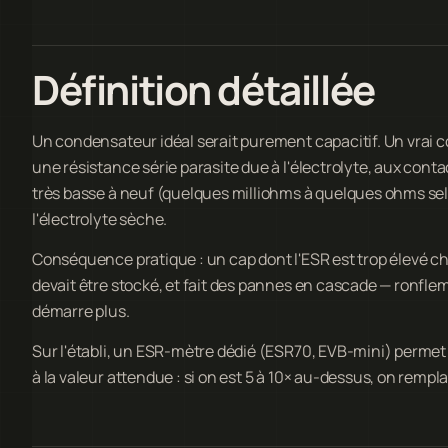
Définition détaillée
Un condensateur idéal serait purement capacitif. Un vrai 
une résistance série parasite due à l'électrolyte, aux cont
très basse à neuf (quelques milliohms à quelques ohms sel
l'électrolyte sèche.
Conséquence pratique : un cap dont l'ESR est trop élevé ch
devait être stocké, et fait des pannes en cascade — ronfleme
démarre plus.
Sur l'établi, un ESR-mètre dédié (ESR70, EVB-mini) permet
à la valeur attendue : si on est 5 à 10× au-dessus, on remplac