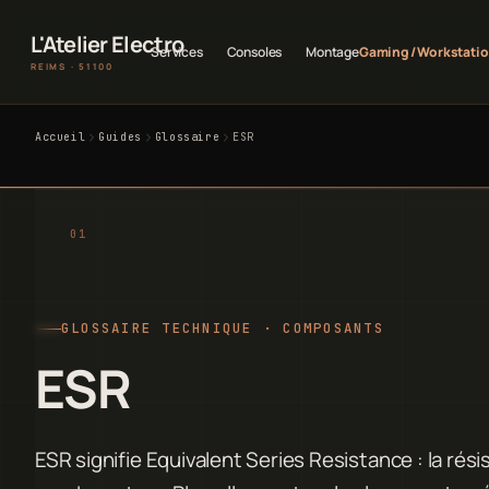
L'Atelier Electro
Services
Consoles
Montage
Gaming / Workstati
REIMS · 51100
Accueil
Guides
Glossaire
ESR
GLOSSAIRE TECHNIQUE · COMPOSANTS
ESR
ESR signifie Equivalent Series Resistance : la rés