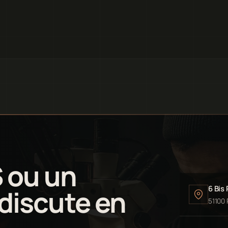
S ou un
6 Bis
 discute en
51100