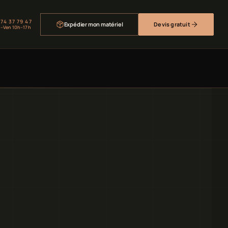
 74 37 79 47
Expédier mon matériel
Devis gratuit
–Ven 10h–17h