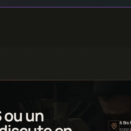
S ou un
6 Bis
 discute en
51100