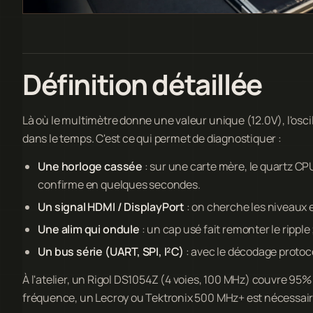
Définition détaillée
Là où le multimètre donne une valeur unique (12.0V), l'os
dans le temps. C'est ce qui permet de diagnostiquer :
Une horloge cassée
: sur une carte mère, le quartz CPU
confirme en quelques secondes.
Un signal HDMI / DisplayPort
: on cherche les niveaux e
Une alim qui ondule
: un cap usé fait remonter le ripple ; 
Un bus série (UART, SPI, I²C)
: avec le décodage protoco
À l'atelier, un Rigol DS1054Z (4 voies, 100 MHz) couvre 95
fréquence, un Lecroy ou Tektronix 500 MHz+ est nécessair