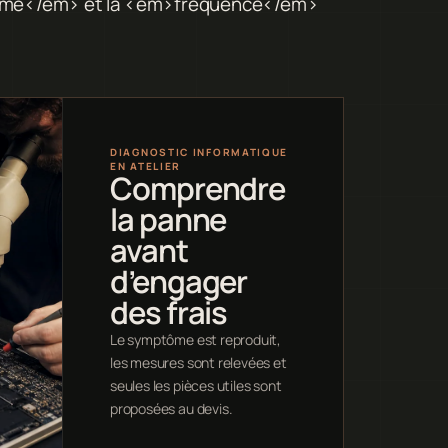
>forme</em> et la <em>fréquence</em>
DIAGNOSTIC INFORMATIQUE
EN ATELIER
Comprendre
la panne
avant
d’engager
des frais
Le symptôme est reproduit,
les mesures sont relevées et
seules les pièces utiles sont
proposées au devis.