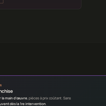
N
anchise
 la main d'œuvre
, pièces à prix coûtant. Sans
ent dès la 1re intervention
.