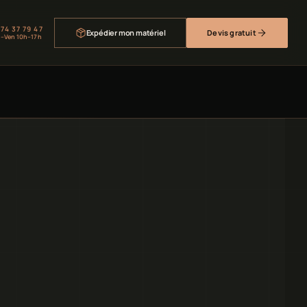
 74 37 79 47
Expédier mon matériel
Devis gratuit
–Ven 10h–17h