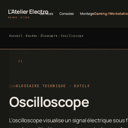
L'Atelier Electro
Services
Consoles
Montage
Gaming / Workstati
REIMS · 51100
Accueil
Guides
Glossaire
Oscilloscope
GLOSSAIRE TECHNIQUE · OUTILS
Oscilloscope
L'oscilloscope visualise un signal électrique sous