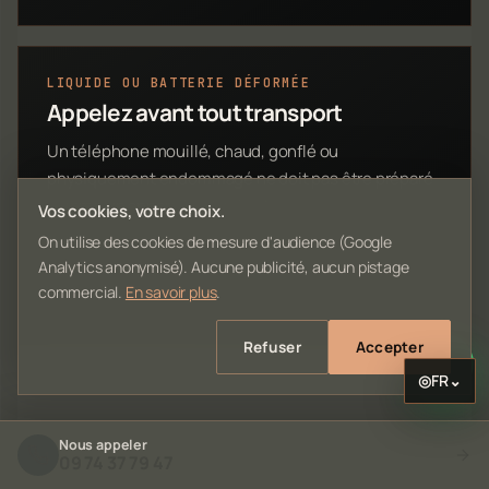
LIQUIDE OU BATTERIE DÉFORMÉE
Appelez avant tout transport
Un téléphone mouillé, chaud, gonflé ou
physiquement endommagé ne doit pas être préparé
comme un appareil ordinaire. Nous vous indiquons la
Vos cookies, votre choix.
marche adaptée.
On utilise des cookies de mesure d'audience (Google
Analytics anonymisé). Aucune publicité, aucun pistage
Appeler l’atelier →
commercial.
En savoir plus
.
Refuser
Accepter
◎
FR
⌄
Nous appeler
09 74 37 79 47