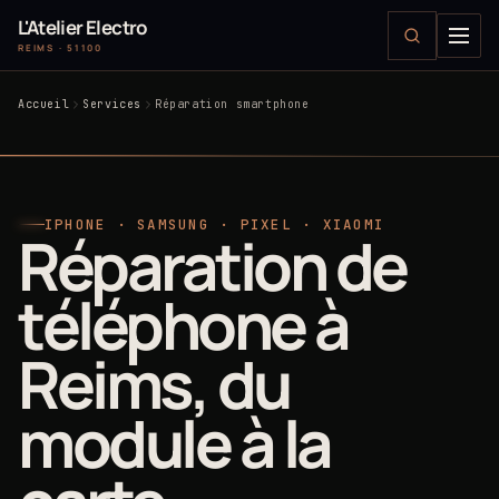
L'Atelier Electro
REIMS · 51100
Accueil
Services
Réparation smartphone
IPHONE · SAMSUNG · PIXEL · XIAOMI
Réparation de
téléphone à
Reims, du
module à la