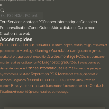
×
Tout
Services
Montage PC
Pannes informatiques
Consoles
Personnalisation
Zones
Guides
Aide à distance
Carte mère
Création site web
Accès rapides
Personnalisation sur mesure
PC custom, objets, textile, mugs, stickers et
Montage Gaming / Workstation
petites séries.
Configurations gamer,
Guides montage PC
workstation, upgrade et expédition.
Choisir, comparer,
Diagnostic gratuit
monter et diagnostiquer un PC.
Décrire une panne et
Pannes informatiques Reims
demander un devis.
Trouver une page par
Réparation PC & Mac
symptôme PC ou Mac.
Dépôt atelier, diagnostic,
Réparation console
données, upgrades.
PS5, Switch, Xbox, rétro et
Envoyer mon matériel
Contacter
custom.
Réparation à distance par colis.
l'atelier
Adresse, téléphone, horaires et message.