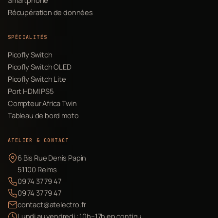
Récupération de données
SPÉCIALITÉS
Picofly Switch
Picofly Switch OLED
Picofly Switch Lite
Port HDMI PS5
Compteur Africa Twin
Tableau de bord moto
ATELIER & CONTACT
6 Bis Rue Denis Papin
51100 Reims
09 74 37 79 47
09 74 37 79 47
contact@atelectro.fr
Lundi au vendredi : 10h–17h en continu