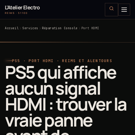
L'Atelier Electro
REIMS · 51100
Accueil
Services
Réparation Console
Port HDMI
PS5 · PORT HDMI · REIMS ET ALENTOURS
PS5 qui affiche
aucun signal
HDMI : trouver la
vraie panne