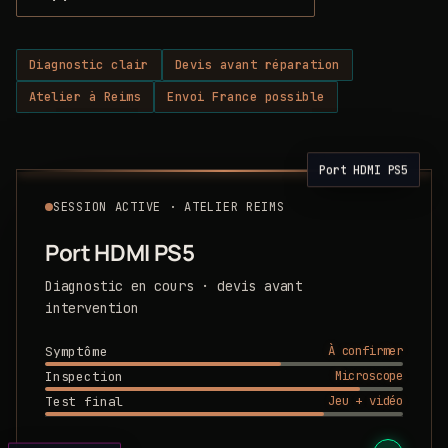
Diagnostic clair
Devis avant réparation
Atelier à Reims
Envoi France possible
Port HDMI PS5
SESSION ACTIVE · ATELIER REIMS
Port HDMI PS5
Diagnostic en cours · devis avant
intervention
À confirmer
Symptôme
Microscope
Inspection
Jeu + vidéo
Test final