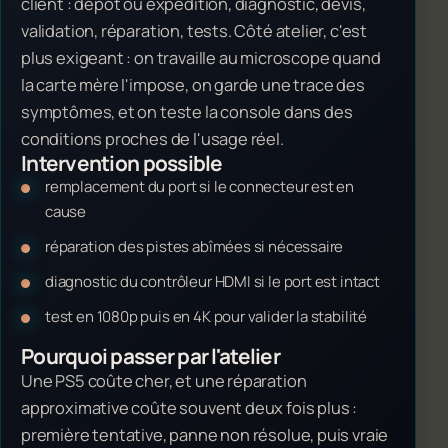
client : dépôt ou expédition, diagnostic, devis,
validation, réparation, tests. Côté atelier, c'est
plus exigeant : on travaille au microscope quand
la carte mère l'impose, on garde une trace des
symptômes, et on teste la console dans des
conditions proches de l'usage réel.
Intervention possible
remplacement du port si le connecteur est en
cause
réparation des pistes abîmées si nécessaire
diagnostic du contrôleur HDMI si le port est intact
test en 1080p puis en 4K pour valider la stabilité
Pourquoi passer par l'atelier
Une PS5 coûte cher, et une réparation
approximative coûte souvent deux fois plus :
première tentative, panne non résolue, puis vraie